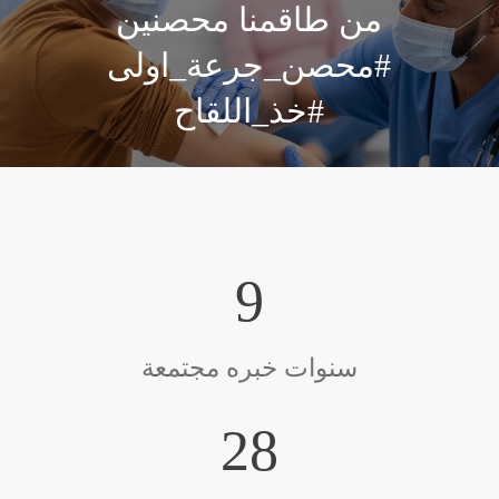
من طاقمنا محصنين
#محصن_جرعة_اولى
#خذ_اللقاح
10
سنوات خبره مجتمعة
30